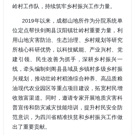
岭村工作队，持续筑牢
乡村振兴
工作力量。
党风廉政
2019
年以来，
成都山地所作为分院系统单
群团统战
位定点帮扶剑阁县汉阳镇壮岭村
重要力量，利
用
山地灾害防治、生态治理、乡村规划等
研究
所
核心科研优势，以
科技赋能、产业兴村、党
建引领、民生改善
为抓手，深耕乡村振兴一
线
，
牵头编制剑阁县县域及乡镇村多级乡村振
兴规划，推动壮岭村稻渔综合种养、高品质粮
油现代农业园区等重点项目建设，拓宽村民增
收致富渠道。同时，邀请专家开展地质灾害科
普宣传和防灾减灾技能培训，提升村民安全防
范意识
，为四川省精准扶贫和乡村振兴工作做
出了重要贡献
。