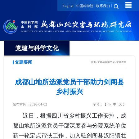
☰
|
|
|
English
中国科学院
联系我们
党建与科学文化
党建要闻
首页
>
党建与科学文化
>
党建要闻
党委
纪委
成都山地所选派党员干部助力剑阁县
乡村振兴
工会
发布时间：2026-04-02
字号：【
小
中
大
】
团委
近日，根据四川省乡村振兴工作安排，成
党建要闻
都山地所选派
党员干部深度参与分院系统
单位
新一轮定点帮扶
工作，
加入驻剑阁县汉阳镇壮
支部动态