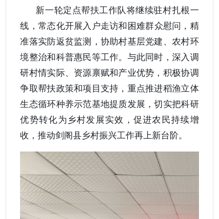
新一
轮定点帮扶
工作队
将
继续驻村扎根一
线，常态化
开展
入户走访
和
困难群众慰问，精
准落实防返贫监测
，
协助村基层党建、农村环
境整治和科普惠民等工作
。与此同时，
深入调
研村情实际、资源禀赋
和
产业优势，积极协调
争取帮扶政策和项目支持，重点推进稻渔立体
生态循环种养示范基地提质发展，切实把科研
优势转化为乡村发展实效，促进农民持续增
收
，
推动剑阁县乡村振兴工作再上新台阶。