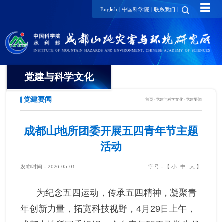
☰
|
|
|
English
中国科学院
联系我们
党建与科学文化
党建要闻
首页
>
党建与科学文化
>
党建要闻
党委
纪委
成都山地所团委开展五四青年节主题
活动
工会
发布时间：2026-05-01
字号：【
小
中
大
】
团委
为纪念五四运动，传承五四精神，凝聚青
党建要闻
年创新力量，拓宽科技视野，
4月29日上午，
支部动态