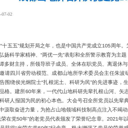
07-02
是
“
十五五
”
规划开局之年，也是中国共产党成立
105
周年
。
弘扬科学家精神、
“两优一先”表彰和全所警示教育为主题
谭多财主持，所
领导班子成员、全体在职党员、
离退休与
邀请
四川省劳动模范、
成都山地所
学术委员会主任朱波
告
围绕侯光炯院士
“
扎根泥土
、
科研为民
”
的先进
事迹，
品格。建所
60
年来，一代代山地科研先辈扎根山河、矢
科研人报国为民的初心本色。
大会
号召全所党员以先辈
中汲取奋进力量，为抢占山地领域科技制高点注入不竭动
光荣在党
50
年
”
的老党员代表颁发了荣誉纪念章
。
2021
年
员获得
“
光荣在党
50
年
”
纪念章，极大增强了党员的荣誉