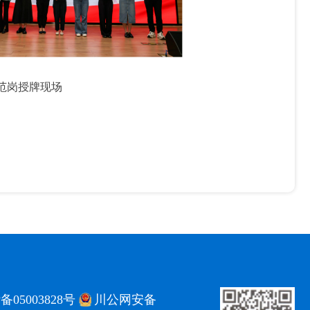
范岗授牌现场
备05003828号
川公网安备