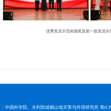
优秀党员示范岗颁奖及新一批党员示
有：中国科学院、水利部成都山地灾害与环境研究所
蜀ICP