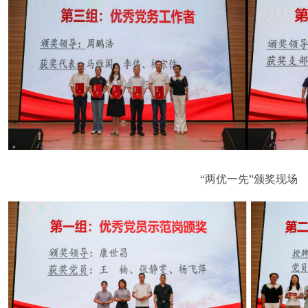
“两优一先”颁奖现场