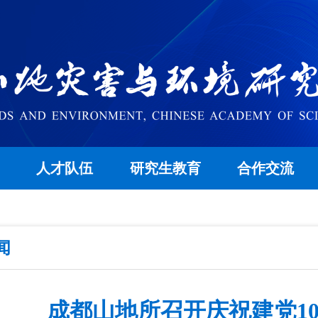
究
人才队伍
研究生教育
合作交流
闻
成都山地所召开庆祝建党1