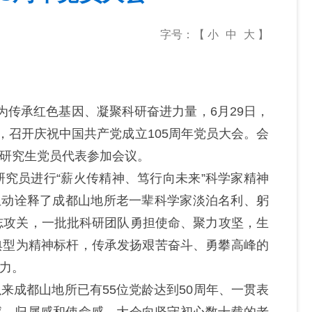
字号：【
小
中
大
】
为传承红色基因、凝聚科研奋进力量，
6
月
29
日，
，
召开庆祝中国共产党成立
105
周年
党员大会。会
研究生党员代表参加会议。
研究员
进行
“
薪火传精神
、
笃行向未来
”
科学家精神
生动诠释了
成都山地所老一辈科学家
淡泊名利、躬
志攻关，一批批科研团队勇担使命、聚力攻坚
，
生
典型为精神标杆，传承发扬艰苦奋斗、勇攀高峰的
力。
以来成都山地所已有
55
位党龄达到
50
周年、一贯表
感、归属感和使命感，大会
向坚守初心数十载的老