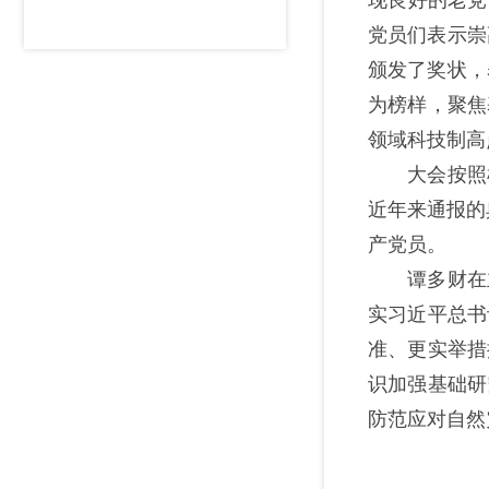
党员
们表示
崇
颁发了奖状，
为榜样，聚焦
领域科技制高
大会按照
近年来通报的
产党员。
谭多财在
实
习近平总书
准、更实举措
识加强基础研
防范应对自然