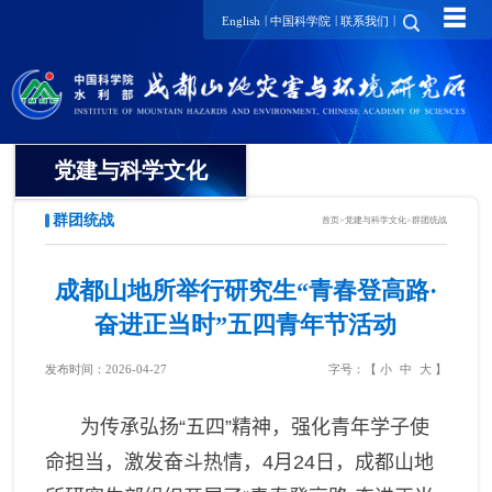
☰
|
|
|
English
中国科学院
联系我们
党建与科学文化
群团统战
首页
>
党建与科学文化
>
群团统战
党委
纪委
成都山地所举行研究生“青春登高路·
奋进正当时”五四青年节活动
工会
发布时间：2026-04-27
字号：【
小
中
大
】
团委
为传承弘扬“五四”精神，强化青年学
子
使
党建要闻
命担当，激发奋斗热情，
4
月
24
日，成都山地
支部动态