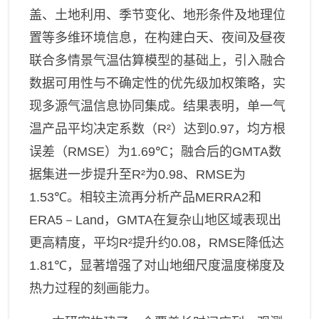
盖、土地利用、季节变化、地形条件及地理位
置等多维环境信息，在构建白天、夜间及昼夜
联合多情景气温估算模型的基础上，引入融合
数据可用性与不确定性的优先级加权策略，实
现多源气温信息协同集成。结果表明，单一气
温产品平均决定系数（
R²
）达到
0.97
，均方根
误差（
RMSE
）为
1.69℃
；融合后的
GMTA
数
据集进一步提升至
R²
为
0.98
、
RMSE
为
1.53℃
。相较主流再分析产品
MERRA2
和
ERA5－Land
，
GMTA
在复杂山地区域表现出
更高精度，平均
R²
提升约
0.08
，
RMSE
降低达
1.81℃
，显著增强了对山地细尺度温度梯度及
热力过程的刻画能力。