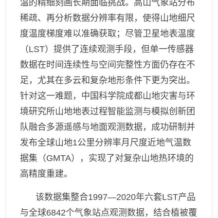
山区发展研究领域
温的精细刻画长期面临挑战。高山气象站分布
稀疏、再分析数据分辨率有限，使得山地细尺
数字山地与遥感应用研究领
域
度温度梯度难以准确获取；尽管卫星地表温度
（
LST
）提供了连续观测手段，但单一传感器
数据在时间连续性与空间完整性方面仍存在不
足，尤其在多云和复杂地形条件下更为突出。
针对这一难题，中国科学院成都山地灾害与环
境研究所山地地表过程智能监测与模拟创新团
队融合多源遥感与地面观测数据，成功研制并
发布全球山地
1
公里分辨率月尺度近地气温数
据集（
GMTA
），实现了对复杂山地热环境的
高精度重建。
该数据集整合
1997—2020
年六套
LST
产品
与全球
6842
个气象站点观测数据，结合植被覆