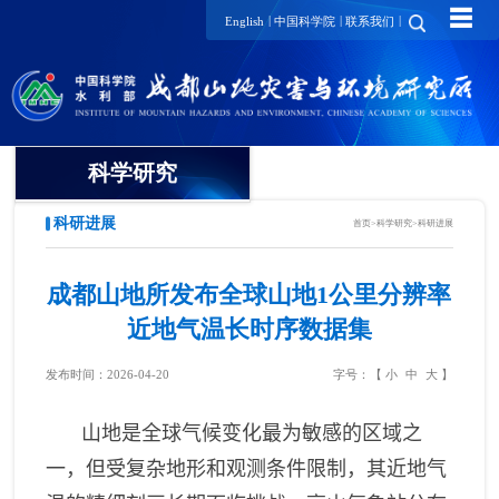
☰
|
|
|
English
中国科学院
联系我们
科学研究
科研进展
首页
>
科学研究
>
科研进展
领域方向
创新团队
成都山地所发布全球山地1公里分辨率
近地气温长时序数据集
山地灾害研究领域
创新单元
发布时间：2026-04-20
字号：【
小
中
大
】
山地生态环境研究领域
科研进展
山地是全球气候变化最为敏感的区域之
山地灾害与环境交叉研究领
域
一，但受复杂地形和观测条件限制，其近地气