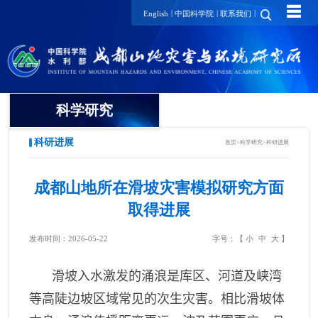
☰
|
|
|
English
中国科学院
联系我们
科学研究
科研进展
首页
>
科学研究
>
科研进展
领域方向
创新团队
成都山地所在滑坡灾害模拟研究方面
取得进展
山地灾害研究领域
创新单元
发布时间：2026-05-22
字号：【
小
中
大
】
山地生态环境研究领域
科研进展
滑坡入水激发的涌浪是库区、河道及峡湾
山地灾害与环境交叉研究领
域
等高陡边坡区域常见的次生灾害。相比滑坡体