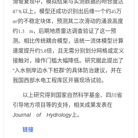
滑坡复现中，模拟结果与实测数据的吻合度达
以上，模型还成功识别出后缘一个约
万
87％
45
的不稳定块体，预测其二次滑动的涌浪高度
m³
约
，后期地质雷达调查验证了这一预
1.3 m
测。相比传统耦合模型，该统一流体模型计算
速度提升约
倍，且无需分别划分网格或定义
5.8
接触对，操作门槛大幅降低。研究据此提出了
“入水侧岸边水下桩群”的具体防治建议，
并
在
我
国西部水电工程库区开展现场试验。
以上
研究
得到
国家
自然科学基金、四川省
引导地方项目等
的
支持
，
相关成果
发表
在
Journal of Hydrology
上
。
链接