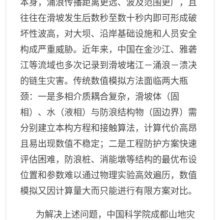
山区发展研究领域
本身，涌浪传播距离更远、波及范围更广，且
往往在滑坡发生后数秒至数十秒内即可形成破
数字山地与遥感应用研究领
域
坏性波高，对大坝、沿岸基础设施和人员安全
构成严重威胁。近年来
，
中国在金沙江、雅砻
江等流域也多次记录到滑坡堵江－涌浪－溃决
的链生灾害。传统数值模拟方法面临两大瓶
颈：一是多相介质耦合复杂，滑坡体（固
相）、水（液相）与防浪结构物（固边界）需
分别建立本构方程和接触算法，计算代价高昂
且易出现数值不稳定；二是工程防护方案快速
评估困难，防浪桩、消能墩等结构的最优布设
位置和参数难以通过物理实验高效遍历，数值
模拟又因计算量大而只能进行有限方案对比。
为解决上述问题，中国科学院成都山地灾