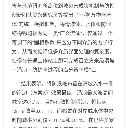
害与环境研究所高位斜坡灾害成灾机制与防控
创新团队吴永研究员
等
提出了一种“万物皆流
体”的统一模拟框架，将滑坡体、水体和防浪
结构物均视为同一类“广义流体”，仅通过一个
可调节的“固相系数”来区分不同介质的力学行
为，从而大幅降低多介质界面处理的复杂度，
使得在普通工作站上即可完成百立方米级滑坡
－涌浪－防护全过程的高分辨率模拟。
结果表明，将防浪桩布置在滑坡入水一侧
的岸边（方案
）效果最佳，涌浪最大波高削
A
减率达
，且能有效控制首浪，将其从
64.7％
降至
。而布置在对岸或水体中央
1.9 m
0.67 m
时削减率分别仅为
和
。在巴格多寨
31.2％
42.5％