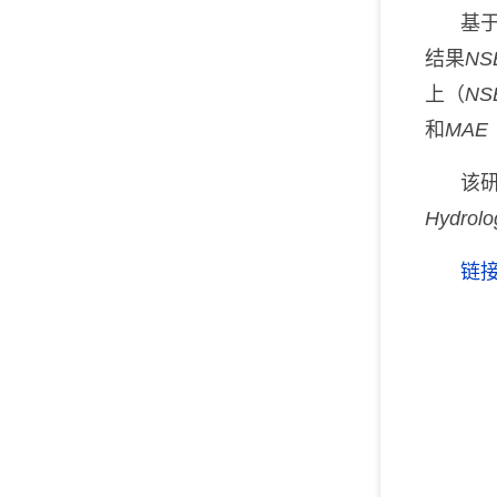
基
结果
NS
上（
NS
和
MAE
该
Hydrolo
链