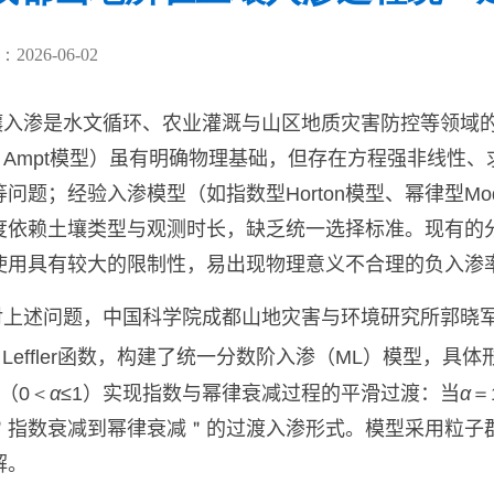
026-06-02
壤入渗是水文循环、农业灌溉与山区地质灾害防控等领域
－Ampt
模型）虽有明确物理基础，但存在方程强非线性、
等问题；经验
入渗
模型（如指数型
Horton
模型、幂律型
Mo
度依赖土壤类型与观测时长，缺乏统一选择标准。现有的
使用具有较大的限制性，
易出现物理意义不合理的负入渗
对上述问题，中国科学院成都山地灾害与环境研究所郭晓
Leffler
函数，构建了统一分数阶入渗（
ML
）模型，
具体
（
0＜
α
≤1
）实现指数与幂律衰减过程的平滑过渡：当
α
＝
＂
指数衰减到幂律衰减
＂
的
过渡
入渗
形式
。
模型
采用粒子
解
。