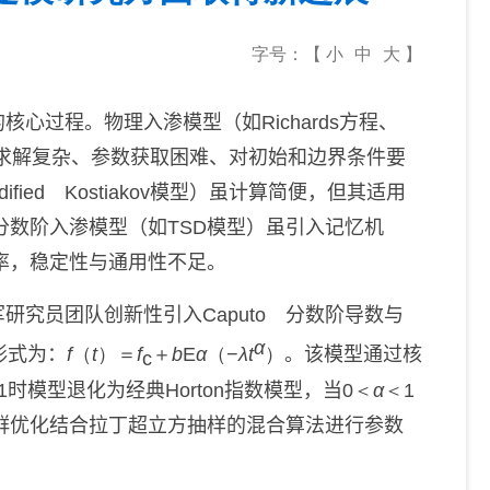
字号：【
小
中
大
】
的核心过程。物理入渗模型（如
Richards
方程、
求解复杂、参数获取困难、对初始和边界条件要
dified Kostiakov
模型）虽计算简便，但其适用
分数阶入渗模型（如
TSD
模型）虽引入记忆机
率，稳定性与通用性不足。
军研究员团队
创新性引入
Caputo
分数阶导数与
α
形式为：
f
（
t
）＝
f
＋
b
E
α
（−
λt
）
。该模型
通过核
c
1
时模型退化为经典
Horton
指数模型，当
0＜
α
＜1
群优化结合拉丁超立方抽样的混合算法进行参数