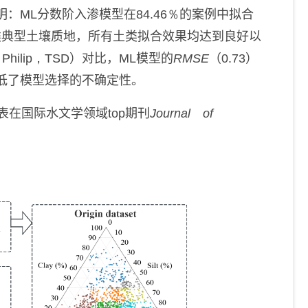
明：
ML
分数阶入渗模型在
84.46％
的
案例中
拟合
类典型土壤质地，所有土类拟合效果均达到良好以
，Philip，TSD
）
对比，
ML
模型的
RMSE
（
0.73
）
低了模型选择的不确定性。
表
在
国际水文学领域
top
期刊
Journal of