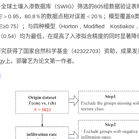
于全球土壤入渗数据库（
SWIG
）
筛选的
605
组数据验证表
E
＞0.95
，
80.8％
的数据点相对误差
＜20％
；模型覆盖
9
E
≥0.75
）；与四种模型
（
Horton，Modified Kostiakov
（
0.54
）均为最低，
在提高了入渗拟合精度的同时
显著降
研究获得了国家自然科学基金（
42322703
）资助
，
成果发
gy
上
。
郭馨艺为论文第一作者
。
接