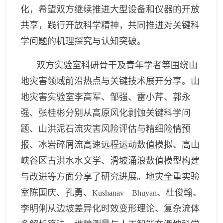
化
，
希望双方继续推进大型设备和仪器的开放
共享，践行开放科学精神，共同推进对关键科
学问题的机理探究与认知突破。
双方实验室科研骨干及青年学者等围绕山
地灾害领域前沿热点与关键技术展开分享。山
地灾害实验室李高军、邹强、雷小芹、郭永
强、张桂彬分别从高原风化剥蚀关键科学问
题、山洪泥石流灾害风险评估与精细险情预
报、冰岩碎屑流高速远程运动数值模拟、高山
峡谷区古洪水水文学、滑坡涌浪数值模型构建
与改进等方面分享了研究进展。地灾
全
重实验
室陈国庆、孔勇、
、杜俊翰、
Kushanav Bhuyan
李明俐从边坡差异化时效变形理论、复杂流体