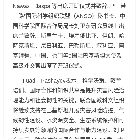
Nawaz Jaspal
等出席开班仪式并致辞。“一带
一路”国际科学组织联盟（
ANSO
）秘书长、中
国科学院国际合作局局长刘卫东研究员
线上
出
席并致辞。斯里兰卡、埃塞俄比亚、伊朗、哈
萨克斯坦、尼日利亚、巴勒斯坦、叙利亚、阿
塞拜疆、中国
、
也门
等
9
国驻巴基斯坦大使及
高级外交官出席
了
开班仪式。
Fuad Pashayev
表示
，科学决策、教育
培训、国际合作和知识共享是提升灾害风险治
理能力和社会韧性的关键，联合国教科文组织
将继续支持在巴基斯坦开展灾害风险防控、气
候韧性建设、水资源安全、生态系统保护和可
持续发展等领域的国际合作与能力建设。刘卫