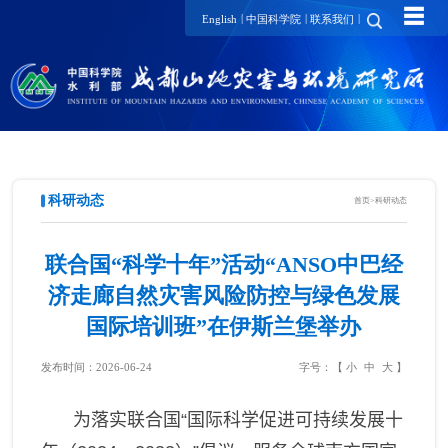
☰
|
|
|
English
中国科学院
联系我们
科研动态
首页
>
科研动态
联合国“科学十年”活动“ANSO中巴经
济走廊自然灾害风险防控与绿色发展
国际培训班”在伊斯兰堡举办
发布时间：2026-06-24
字号：【
小
中
大
】
为落实联合国“国际科学促进可持续发展十