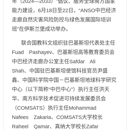
年（
2024—2033
）”倡议、服务全球南方国家
能力建设，
6
月
18
日至
22
日，“
ANSO
中巴经济
走廊自然灾害风险防控与绿色发展国际培训
班”在伊斯兰堡成功举办。
联合国教科文组织驻巴基斯坦代表处主任
Fuad Pashayev
、
巴基斯坦高等教育委员会
中巴经济走廊办公室主任
Safdar Ali
Shah
、
中国驻巴基斯坦使馆科技官员尹盛
鑫
、
中国科学院中国
－
巴基斯坦地球科学研究
中心（
以下简称“中巴中心”
）
执行主任洪天
华
、
南方科学技术促进可持续发展委员会
（
COMSATS
）执行主任
Mohammad
Nafees Zakaria
、
COMSATS
大学校长
Raheel Qamar
、
真纳大学校长
Zafar