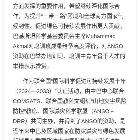
方面发挥的重要作用，希望继续深化国际合
作，为提升“一带一路”区域和全球南方国家气
候韧性、促进绿色可持续发展作出更大贡献。
巴基斯坦科学基金委员会主席
Muhammad
Akmal
对培训班成果给予高度评价，对
ANSO
资助在巴举办培训班、培训中青年骨干人才的
举措表示赞赏。
作为联合国“国际科学促进可持续发展十年
（
2024—2033
）”认证活动，由
中巴中心联合
COMSATS
、联合国教科文组织“山地灾害风险
防控”教席
、
国际减灾科学联盟（
ANSO－
DRR
）共同主办
，
并得到了
ANSO
的
资助，
是
近年来中巴及区域国家在防灾减灾与绿色发展