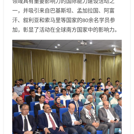
领域具有重要影响力的国际能力建设活动之
一
，
并
吸引来自巴基斯坦、孟加拉国、阿富
汗、叙利亚和索马里等国家的
80
余名学员参
加，
彰显了
活动在全球南方国家中的影响力。