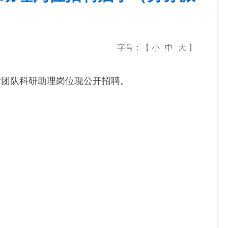
字号：【
小
中
大
】
新团队科研助理岗位现公开招聘。