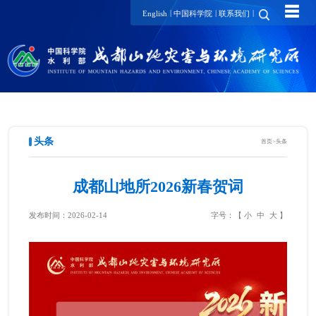
☰
|
|
|
English
中国科学院
联系我们
头条
首页
>
头条
成都山地所2026新春贺词
发布时间：2026-02-14
字号：【
小
中
大
】