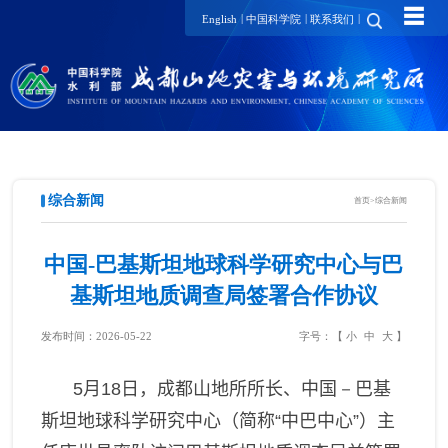
☰
|
|
|
English
中国科学院
联系我们
综合新闻
首页
>
综合新闻
中国-巴基斯坦地球科学研究中心与巴
基斯坦地质调查局签署合作协议
发布时间：2026-05-22
字号：【
小
中
大
】
5
月
18
日，成都山地所所长、中国
－
巴基
斯坦地球科学研究中心（简称“中巴中心”）主