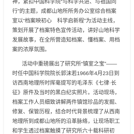
神，紧扣中国科学院“与科学共进、与祖国同
行”的主题，成都山地所所务办公室综合档案
室以“档案映初心 科学启新程”为活动主线，
策划
开展了
档案
特色
宣传
活动，讲好山地科学
发展故事，在全所营造知档案、懂档案、用档
案的浓厚氛围。
活动
中
重磅展出
了
研究所
“镇室之宝”——
时任中国科学院院长郭沫若
1966
年
4
月
23
日到
访西南地理所时挥毫
提写的
毛泽东《七律
·
长
征》
原件及当时的
黑白纪实照片。活动现场，
档案工作人员细致讲解两件镇馆珍品的发掘、
修复、保管历程，结合时代背景梳理
了
从
西南
地理所到成都山地所的沿革脉络，让
现场
职工
和学生
透过档案触摸
了
研究
所
六十
载科研初