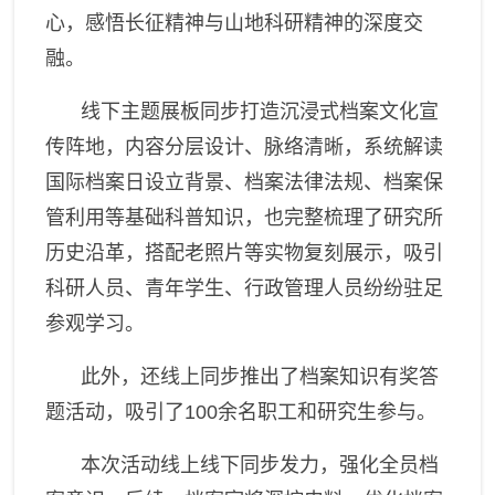
心，感悟长征精神与山地科研精神的深度交
融。
线下主题展板同步打造沉浸式档案文化宣
传阵地
，
内容分层设计、脉络清晰，系统解读
国际档案日设立背景、档案法律法规、档案保
管利用等基础科普知识
，
也
完整梳理
了
研究所
历史沿革，搭配老照片等实物复刻展示
，
吸引
科研人员、青年学生、行政管理人员纷纷驻足
参观学习
。
此外，还
线上同步推出
了
档案知识有奖答
题活动，
吸引了
100
余名职工和研究生参与
。
本次活动线上线下同步发力，强化全员档