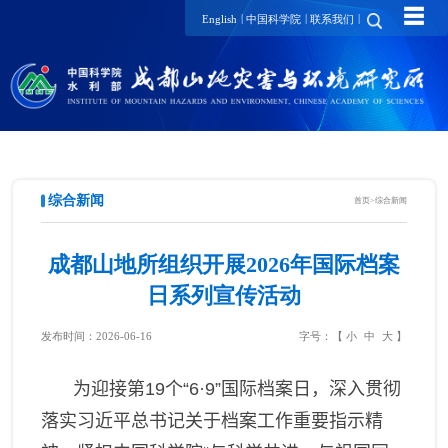
☰
|
|
|
English
中国科学院
联系我们
综合新闻
首页
>
综合新闻
成都山地所组织开展2026年国际档案
日系列宣传活动
发布时间：2026-06-16
字号：【
小
中
大
】
为迎接第
19
个“
6·9”
国际档案日，深入贯彻
落实习近平总书记关于档案工作重要指示精