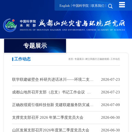
☰
|
|
|
English
中国科学院
联系我们
专题展示
工作动态
首页
>
专题展示
>
树立和践行正确政绩观
>
工作动态
树立和践行正确政绩观
工作动态
联学联建破壁垒 科研共进话冰川——环境二支部
2026-07-23
学习资料
与玉龙雪山站党支部联合开展"支部助合作 党建
成都山地所召开支部（总支）书记工作会议 集
2026-07-23
促科研"主题党日活动
中学习习近平党建思想
深入学习贯彻习党的二十届
正确政绩观引领科技创新 党建联建服务防灾减灾
2026-07-09
四中全会精神
——山地所灾害一支部与成都理工大学地质灾害
支撑党支部召开 2026 年第二季度党员大会
2026-06-30
深入贯彻中央八项规定精神
工作动态
学习教育
防治与地质环境保护全国重点实验室第二党支部
山区发展支部召开2026年度第二季度党员大会
2026-06-30