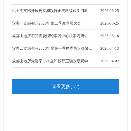
学习资料
党纪学习教育
工作动态
开展党建联建活动
机关党支部开展树立和践行正确政绩观学习教育
2026-06-25
弘扬科学家精神勇担新时代
学习资料
工作动态
工作交流主题党日活动
灾害一支部召开2026年第二季度党员大会
2026-06-25
使命
学习资料
成都山地所召开党委理论学习中心组学习研讨
2026-06-18
学习贯彻习近平新时代中国
学习园地
特色社会主义思想主题教育
（扩大）会
灾害二支部召开2026年度第一季度党员大会暨
2026-04-13
山地精神
成都山地所青年创新促进会
工作动态
2025年度组织生活会
成都山地所党委举办树立和践行正确政绩观学习
2026-04-02
成都山地所学习二十大
学习资料
概况
教育专题读书班
研究生教育信息
会员介绍
工作动态
查看更多(1/2)
“山地科学概论”精品课程
成都山地所图书馆
最新动态
学习资料
山地科学优秀大学生夏令营
党的群众路线
会员通知
"两学一做"学习教育
名家讲堂