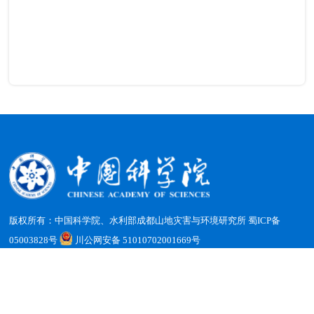
山地所网站子栏目群项目组
介绍专栏
国际山地中心中国委员会
成都山地所ipv6
走进中国科学院记者行
成都山地所二期档案进馆专
题
成都山地所党史学习教育
档案室简介
版权所有：中国科学院、水利部成都山地灾害与环境研究所
蜀ICP备
二期档案进馆
工作动态
05003828号
川公网安备 51010702001669号
地址：四川省成都市天府新区群贤南街189号 邮编：610213
岗位职责
学习资料
电话：（028）85228816 传真：（028）85222258 电子邮箱：
office@imde.ac.cn
管理制度