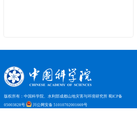
版权所有：中国科学院、水利部成都山地灾害与环境研究所
蜀ICP备
05003828号
川公网安备 51010702001669号
地址：四川省成都市天府新区群贤南街189号 邮编：610213
电话：（028）85228816 传真：（028）85222258 电子邮箱：
office@imde.ac.cn