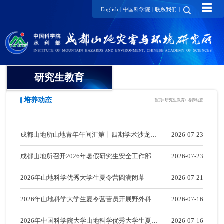
☰
|
|
|
English
中国科学院
联系我们
研究生教育
培养动态
首页
>
研究生教育
>
培养动态
概况
招生动态
成都山地所山地青年午间汇第十四期学术沙龙成
2026-07-23
导师介绍
招生简章
功举办
成都山地所召开2026年暑假研究生安全工作部署
2026-07-23
复试细则及分数
培养动态
会
2026年山地科学优秀大学生夏令营圆满闭幕
2026-07-21
录取信息
2026年山地科学大学生夏令营营员开展野外科考
2026-07-16
成绩查询
实践活动
2026年中国科学院大学山地科学优秀大学生夏令
2026-07-16