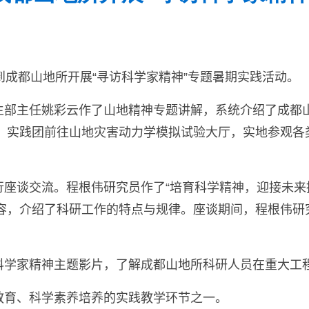
到成都山地所
开展“寻访科学家精神”专题暑期实践活动。
生部主任姚彩云作
了
山地精神专题
讲解
，系统介绍
了
成都
，实践团前往
山地灾害
动力
学
模拟
试验
大厅，实地参观各
行
座谈交流。程根伟研究员作
了“
培育科学精神，迎接未来
容，介绍
了
科研工作的特点与规律。座谈期间，程根伟研究
科学家精神主题影片，了解成都山地所科研人员在重大工
教育、科学素养培养的实践教学环节之一。